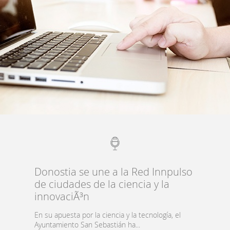
Qué
es
Banco
de
experiencias
Donostia se une a la Red Innpulso
locales
de ciudades de la ciencia y la
innovaciÃ³n
Documentos
En su apuesta por la ciencia y la tecnología, el
Ayuntamiento San Sebastián ha...